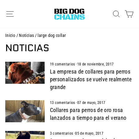
Ir
directamente
NAVEGACIÓN
BUSCAR
CA
al
contenido
Inicio
/
Noticias
/
large dog collar
NOTICIAS
19 comentarios
·
18 de noviembre, 2017
La empresa de collares para perros
personalizados se vuelve realmente
grande
13 comentarios
·
07 de mayo, 2017
Collares para perros de oro rosa
lanzados a tiempo para el verano
3 comentarios
·
05 de mayo, 2017