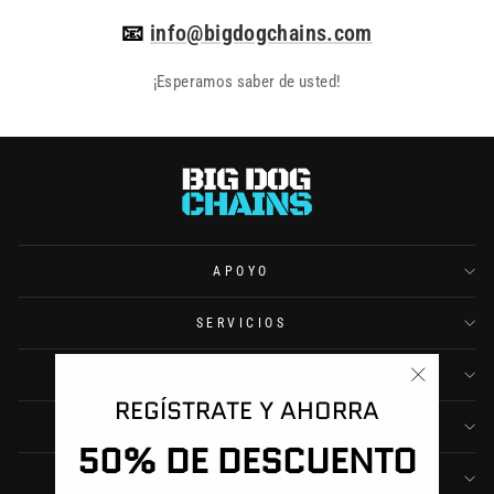
📧
info@bigdogchains.com
¡Esperamos saber de usted!
APOYO
SERVICIOS
COMPAÑÍA
"Cerrar
REGÍSTRATE Y AHORRA
(esc)"
CONTACTO
50% DE DESCUENTO
REGÍSTRESE Y AHORRE