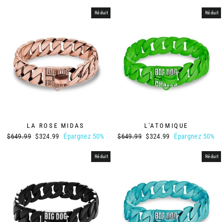
régulier
réduit
régulier
réduit
Réduit
Réduit
LA ROSE MIDAS
L'ATOMIQUE
Prix
Prix
Prix
Prix
$649.99
$324.99
Épargnez 50%
$649.99
$324.99
Épargnez 50%
régulier
réduit
régulier
réduit
Réduit
Réduit