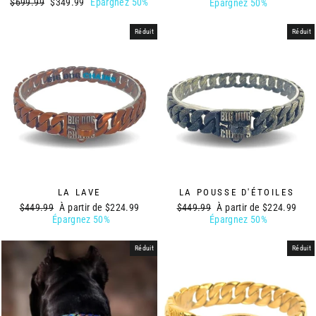
Prix
Prix
$699.99
$349.99
Épargnez 50%
régulier
réduit
Épargnez 50%
régulier
réduit
Réduit
Réduit
LA LAVE
LA POUSSE D'ÉTOILES
Prix
Prix
Prix
Prix
$449.99
À partir de
$224.99
$449.99
À partir de
$224.99
régulier
réduit
régulier
réduit
Épargnez 50%
Épargnez 50%
Réduit
Réduit