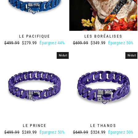
LE PACIFIQUE
LES BORÉALISES
Prix
Prix
Prix
Prix
$499.99
$279.99
Épargnez 44%
$699.99
$349.99
Épargnez 50%
régulier
réduit
régulier
réduit
Réduit
Réduit
LE PRINCE
LE THANOS
Prix
Prix
Prix
Prix
$499.99
$249.99
Épargnez 50%
$649.99
$324.99
Épargnez 50%
régulier
réduit
régulier
réduit