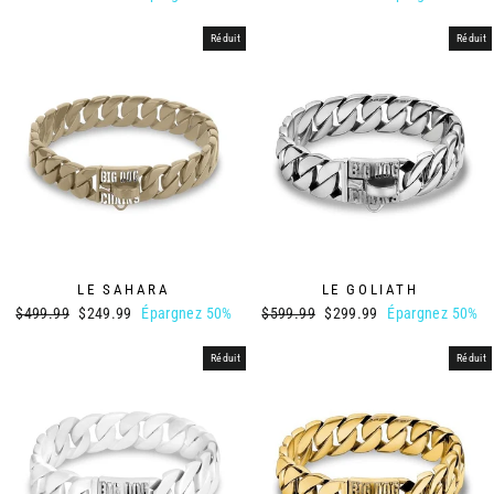
régulier
réduit
régulier
réduit
Réduit
Réduit
LE SAHARA
LE GOLIATH
Prix
Prix
Prix
Prix
$499.99
$249.99
Épargnez 50%
$599.99
$299.99
Épargnez 50%
régulier
réduit
régulier
réduit
Réduit
Réduit