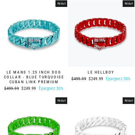
Réduit
Réduit
LE MANS 1.25 INCH DOG
LE HELLBOY
COLLAR - BLUE TURQUOISE
Prix
Prix
$499.99
$249.99
Épargnez 50%
CUBAN LINK PREMIUM
régulier
réduit
Prix
Prix
$499.99
$249.99
Épargnez 50%
régulier
réduit
Réduit
Réduit