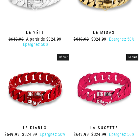
LE YÉTI
LE MIDAS
Prix
Prix
Prix
Prix
$649.99
À partir de
$324.99
$649.99
$324.99
Épargnez 50%
régulier
réduit
régulier
réduit
Épargnez 50%
Réduit
Réduit
LA SUCETTE
LE DIABLO
Prix
Prix
Prix
Prix
$649.99
$324.99
Épargnez 50%
$649.99
$324.99
Épargnez 50%