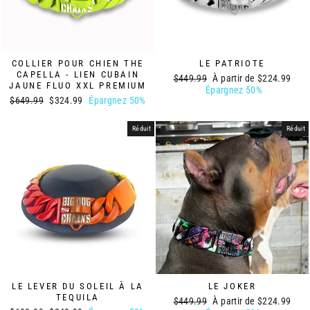
LE PATRIOTE
COLLIER POUR CHIEN THE
CAPELLA - LIEN CUBAIN
Prix
Prix
$449.99
À partir de
$224.99
JAUNE FLUO XXL PREMIUM
régulier
réduit
Épargnez 50%
Prix
Prix
$649.99
$324.99
Épargnez 50%
régulier
réduit
Réduit
Réduit
LE LEVER DU SOLEIL À LA
LE JOKER
TEQUILA
Prix
Prix
$449.99
À partir de
$224.99