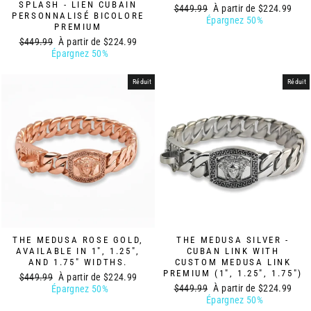
SPLASH - LIEN CUBAIN
Prix
Prix
$449.99
À partir de
$224.99
PERSONNALISÉ BICOLORE
régulier
réduit
Épargnez 50%
PREMIUM
Prix
Prix
$449.99
À partir de
$224.99
régulier
réduit
Épargnez 50%
Réduit
Réduit
THE MEDUSA ROSE GOLD,
THE MEDUSA SILVER -
AVAILABLE IN 1", 1.25",
CUBAN LINK WITH
AND 1.75" WIDTHS.
CUSTOM MEDUSA LINK
PREMIUM (1", 1.25", 1.75")
Prix
Prix
$449.99
À partir de
$224.99
Prix
Prix
régulier
réduit
$449.99
À partir de
$224.99
Épargnez 50%
régulier
réduit
Épargnez 50%