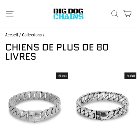
Passer
au
NAVIGATION
RECHER
PA
contenu
Accueil
/
Collections
/
CHIENS DE PLUS DE 80
LIVRES
Réduit
Réduit