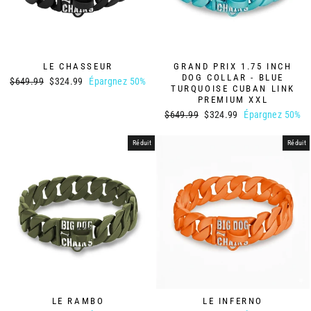
LE CHASSEUR
GRAND PRIX 1.75 INCH
DOG COLLAR - BLUE
Prix
Prix
$649.99
$324.99
Épargnez 50%
TURQUOISE CUBAN LINK
régulier
réduit
PREMIUM XXL
Prix
Prix
$649.99
$324.99
Épargnez 50%
régulier
réduit
Réduit
Réduit
LE INFERNO
LE RAMBO