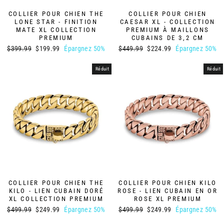
COLLIER POUR CHIEN THE
COLLIER POUR CHIEN
LONE STAR - FINITION
CAESAR XL - COLLECTION
MATE XL COLLECTION
PREMIUM À MAILLONS
PREMIUM
CUBAINS DE 3,2 CM
Prix
Prix
Prix
Prix
$399.99
$199.99
Épargnez 50%
$449.99
$224.99
Épargnez 50%
régulier
réduit
régulier
réduit
Réduit
Réduit
COLLIER POUR CHIEN THE
COLLIER POUR CHIEN KILO
KILO - LIEN CUBAIN DORÉ
ROSE - LIEN CUBAIN EN OR
XL COLLECTION PREMIUM
ROSE XL PREMIUM
Prix
Prix
Prix
Prix
$499.99
$249.99
Épargnez 50%
$499.99
$249.99
Épargnez 50%
régulier
réduit
régulier
réduit