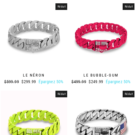
Réduit
Réduit
LE BUBBLE-GUM
LE NÉRON
Prix
Prix
Prix
Prix
$499.99
$249.99
Épargnez 50%
$599.99
$299.99
Épargnez 50%
régulier
réduit
régulier
réduit
Réduit
Réduit