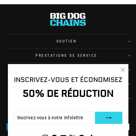
SOUTIEN
PRESTATIONS DE SERVICE
ENTREPRISE
"Ferme
INSCRIVEZ-VOUS ET ÉCONOMISEZ
(Esc)"
CONTACT
50% DE RÉDUCTION
INSCRIVEZ-VOUS ET ÉCONOMISEZ
DEVISE
LANGUE
États-Unis (USD $)
Français
INSCRIVEZ-
S'INSCRIRE
VOUS
À
NOTRE
INFOLETTRE