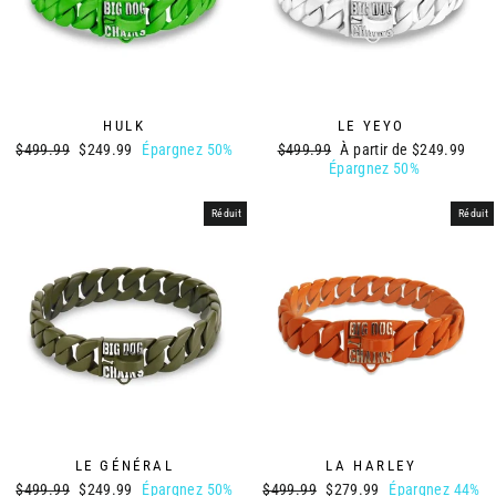
HULK
LE YEYO
Prix
Prix
Prix
Prix
$499.99
$249.99
Épargnez 50%
$499.99
À partir de
$249.99
régulier
réduit
régulier
réduit
Épargnez 50%
Réduit
Réduit
LE GÉNÉRAL
LA HARLEY
Prix
Prix
Prix
Prix
$499.99
$249.99
Épargnez 50%
$499.99
$279.99
Épargnez 44%