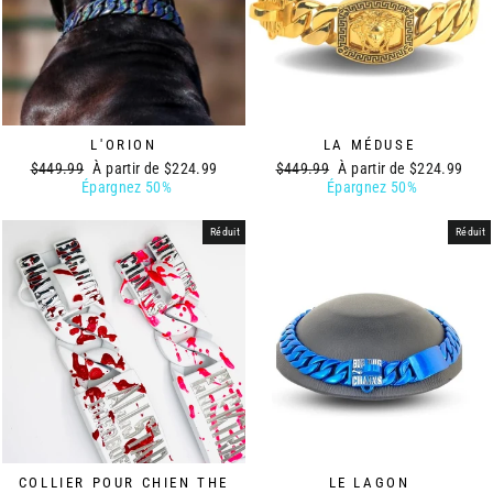
L'ORION
LA MÉDUSE
Prix
Prix
Prix
Prix
$449.99
À partir de
$224.99
$449.99
À partir de
$224.99
régulier
réduit
régulier
réduit
Épargnez 50%
Épargnez 50%
Réduit
Réduit
COLLIER POUR CHIEN THE
LE LAGON